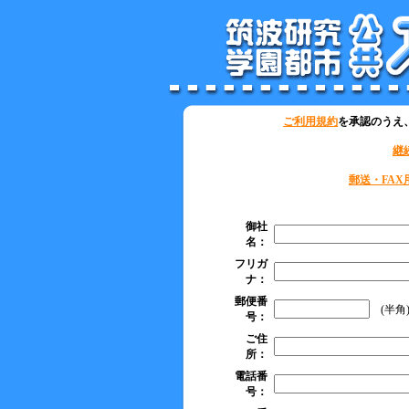
ご利用規約
を承認のうえ
継
郵送・FA
御社
名：
フリガ
ナ：
郵便番
(半角
号：
ご住
所：
電話番
号：