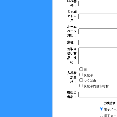
FAX番
号：
E-mail
アドレ
ス：
ホーム
ページ
URL：
業種：
お取り
扱い商
品・技
術：
国
入札参
茨城県
加資
つくば市
格：
茨城県内他市町村
御担当
者名：
ご希望サ
電子メー
電子メー