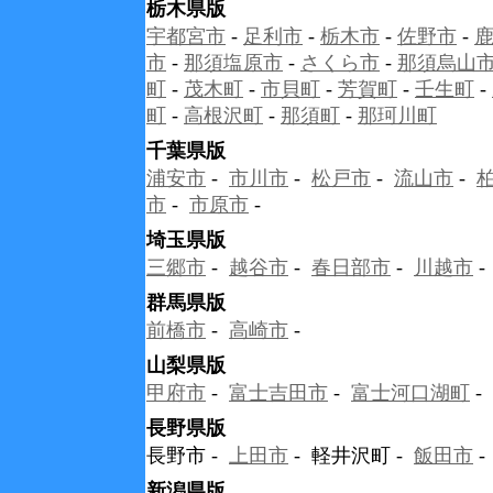
栃木県版
宇都宮市
-
足利市
-
栃木市
-
佐野市
-
市
-
那須塩原市
-
さくら市
-
那須烏山
町
-
茂木町
-
市貝町
-
芳賀町
-
壬生町
-
町
-
高根沢町
-
那須町
-
那珂川町
千葉県版
浦安市
-
市川市
-
松戸市
-
流山市
-
市
-
市原市
-
埼玉県版
三郷市
-
越谷市
-
春日部市
-
川越市
群馬県版
前橋市
-
高崎市
-
山梨県版
甲府市
-
富士吉田市
-
富士河口湖町
-
長野県版
長野市 -
上田市
- 軽井沢町 -
飯田市
-
新潟県版