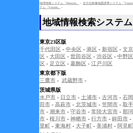
地理情報システム「Mapoint」
-
全方位映像地図誘導システム「V-mav
テム「V-mode」
-
地域情報検索システム「A
東京23区版
千代田区
-
中央区
-
港区
-
新宿区
-
文
区
-
大田区
-
世田谷区
-
渋谷区
-
中野
区
-
足立区
-
葛飾区
-
江戸川区
東京都下版
三鷹市
-
武蔵野市
-
茨城県版
水戸市
-
日立市
-
土浦市
-
古河市
-
石
田市
-
高萩市
-
北茨城市
-
笠間市
-
取
市
-
潮来市
-
守谷市
-
常陸大宮市
-
那
市
-
桜川市
-
神栖市
-
行方市
-
鉾田市
-
里町
-
東海村
-
大子町
-
美浦村
-
阿見