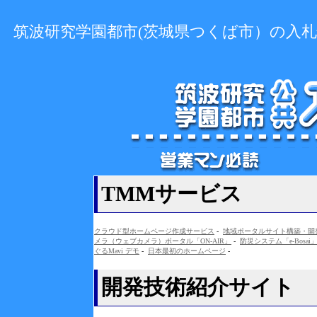
筑波研究学園都市(茨城県つくば市）の入
TMMサービス
クラウド型ホームページ作成サービス
-
地域ポータルサイト構築・開発
メラ（ウェブカメラ）ポータル「ON-AIR」
-
防災システム「e-Bosai
ぐるMavi デモ
-
日本最初のホームページ
-
開発技術紹介サイト