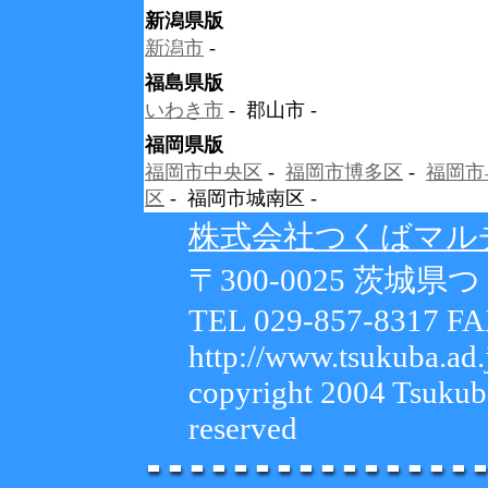
新潟県版
新潟市
-
福島県版
いわき市
- 郡山市 -
福岡県版
福岡市中央区
-
福岡市博多区
-
福岡市
区
- 福岡市城南区 -
株式会社つくばマル
〒300-0025 茨城県つ
TEL 029-857-8317 FA
http://www.tsukuba.ad
copyright 2004 Tsukuba
reserved