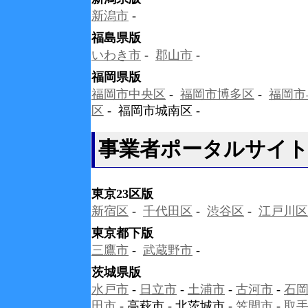
新潟市
-
福島県版
いわき市
-
郡山市
-
福岡県版
福岡市中央区
-
福岡市博多区
-
福岡市
区
- 福岡市城南区 -
事業者ポータルサイト
東京23区版
新宿区
-
千代田区
-
渋谷区
-
江戸川区
東京都下版
三鷹市
-
武蔵野市
-
茨城県版
水戸市
-
日立市
-
土浦市
-
古河市
-
石
田市
- 高萩市 - 北茨城市 -
笠間市
-
取